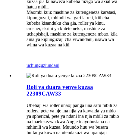
kuzaa pia kunaweza kubeba mzigo wa axial wa
hatua mbili.
Maombi kuu: mashine za kutengeneza karatasi,
kipunguzaji, mhimili wa gari la reli, kiti cha
kubeba kisanduku cha gia, roller ya kinu,
crusher, skrini ya kutetemeka, mashine za
uchapishaji, mashine za kutengeneza mbao, kila
aina ya kipunguzaji cha viwandani, usawa wa
wima wa kuzaa na kiti.
uchunguzi
undani
Roli ya duara yenye kuzaa
22309CAW33
Ubebaji wa roller unaojipanga una safu mbili za
rollers, pete ya nje ina njia ya kawaida ya mbio
ya spherical, pete ya ndani ina njia mbili za mbio
na inaelekezwa kwa Angle inayohusiana na
mhimili wa kuzaa. Muundo huu wa busara
huifanya kuwa na utendakazi wa upangaji