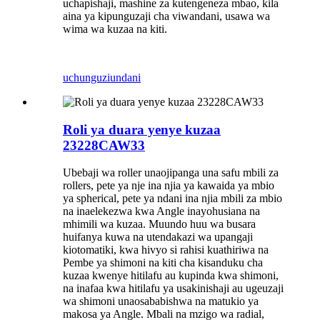
uchapishaji, mashine za kutengeneza mbao, kila
aina ya kipunguzaji cha viwandani, usawa wa
wima wa kuzaa na kiti.
uchunguzi
undani
Roli ya duara yenye kuzaa
23228CAW33
Ubebaji wa roller unaojipanga una safu mbili za
rollers, pete ya nje ina njia ya kawaida ya mbio
ya spherical, pete ya ndani ina njia mbili za mbio
na inaelekezwa kwa Angle inayohusiana na
mhimili wa kuzaa. Muundo huu wa busara
huifanya kuwa na utendakazi wa upangaji
kiotomatiki, kwa hivyo si rahisi kuathiriwa na
Pembe ya shimoni na kiti cha kisanduku cha
kuzaa kwenye hitilafu au kupinda kwa shimoni,
na inafaa kwa hitilafu ya usakinishaji au ugeuzaji
wa shimoni unaosababishwa na matukio ya
makosa ya Angle. Mbali na mzigo wa radial,