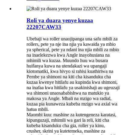
Roli ya duara yenye kuzaa
22207CAW33
Ubebaji wa roller unaojipanga una safu mbili za
rollers, pete ya nje ina njia ya kawaida ya mbio
ya spherical, pete ya ndani ina njia mbili za mbio
na inaelekezwa kwa Angle inayohusiana na
mhimili wa kuzaa. Muundo huu wa busara
huifanya kuwa na utendakazi wa upangaji
kiotomatiki, kwa hivyo si rahisi kuathiriwa na
Pembe ya shimoni na kiti cha kisanduku cha
kuzaa kwenye hitilafu au kupinda kwa shimoni,
na inafaa kwa hitilafu ya usakinishaji au ugeuzaji
wa shimoni unaosababishwa na matukio ya
makosa ya Angle. Mbali na mzigo wa radial,
kuzaa pia kunaweza kubeba mzigo wa axial wa
hatua mbili.
Maombi kuu: mashine za kutengeneza karatasi,
kipunguzaji, mhimili wa gari la reli, kiti cha
kubeba kisanduku cha gia, roller ya kinu,
crusher, skrini ya kutetemeka, mashine za