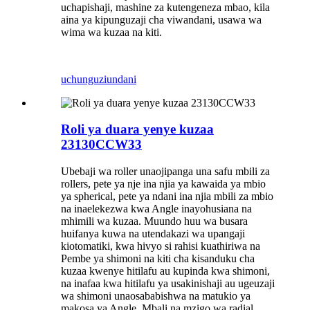
uchapishaji, mashine za kutengeneza mbao, kila
aina ya kipunguzaji cha viwandani, usawa wa
wima wa kuzaa na kiti.
uchunguzi
undani
Roli ya duara yenye kuzaa
23130CCW33
Ubebaji wa roller unaojipanga una safu mbili za
rollers, pete ya nje ina njia ya kawaida ya mbio
ya spherical, pete ya ndani ina njia mbili za mbio
na inaelekezwa kwa Angle inayohusiana na
mhimili wa kuzaa. Muundo huu wa busara
huifanya kuwa na utendakazi wa upangaji
kiotomatiki, kwa hivyo si rahisi kuathiriwa na
Pembe ya shimoni na kiti cha kisanduku cha
kuzaa kwenye hitilafu au kupinda kwa shimoni,
na inafaa kwa hitilafu ya usakinishaji au ugeuzaji
wa shimoni unaosababishwa na matukio ya
makosa ya Angle. Mbali na mzigo wa radial,