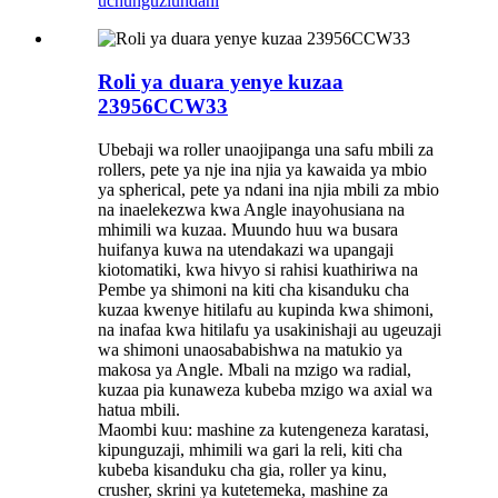
uchunguzi
undani
Roli ya duara yenye kuzaa
23956CCW33
Ubebaji wa roller unaojipanga una safu mbili za
rollers, pete ya nje ina njia ya kawaida ya mbio
ya spherical, pete ya ndani ina njia mbili za mbio
na inaelekezwa kwa Angle inayohusiana na
mhimili wa kuzaa. Muundo huu wa busara
huifanya kuwa na utendakazi wa upangaji
kiotomatiki, kwa hivyo si rahisi kuathiriwa na
Pembe ya shimoni na kiti cha kisanduku cha
kuzaa kwenye hitilafu au kupinda kwa shimoni,
na inafaa kwa hitilafu ya usakinishaji au ugeuzaji
wa shimoni unaosababishwa na matukio ya
makosa ya Angle. Mbali na mzigo wa radial,
kuzaa pia kunaweza kubeba mzigo wa axial wa
hatua mbili.
Maombi kuu: mashine za kutengeneza karatasi,
kipunguzaji, mhimili wa gari la reli, kiti cha
kubeba kisanduku cha gia, roller ya kinu,
crusher, skrini ya kutetemeka, mashine za