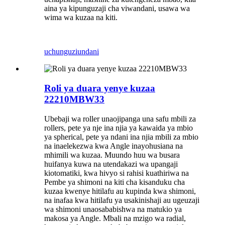
aina ya kipunguzaji cha viwandani, usawa wa
wima wa kuzaa na kiti.
uchunguzi
undani
Roli ya duara yenye kuzaa
22210MBW33
Ubebaji wa roller unaojipanga una safu mbili za
rollers, pete ya nje ina njia ya kawaida ya mbio
ya spherical, pete ya ndani ina njia mbili za mbio
na inaelekezwa kwa Angle inayohusiana na
mhimili wa kuzaa. Muundo huu wa busara
huifanya kuwa na utendakazi wa upangaji
kiotomatiki, kwa hivyo si rahisi kuathiriwa na
Pembe ya shimoni na kiti cha kisanduku cha
kuzaa kwenye hitilafu au kupinda kwa shimoni,
na inafaa kwa hitilafu ya usakinishaji au ugeuzaji
wa shimoni unaosababishwa na matukio ya
makosa ya Angle. Mbali na mzigo wa radial,