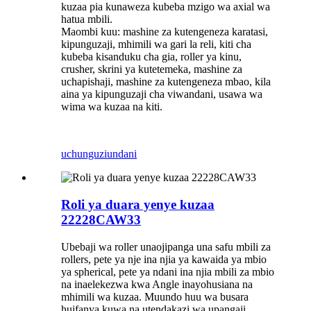
kuzaa pia kunaweza kubeba mzigo wa axial wa
hatua mbili.
Maombi kuu: mashine za kutengeneza karatasi,
kipunguzaji, mhimili wa gari la reli, kiti cha
kubeba kisanduku cha gia, roller ya kinu,
crusher, skrini ya kutetemeka, mashine za
uchapishaji, mashine za kutengeneza mbao, kila
aina ya kipunguzaji cha viwandani, usawa wa
wima wa kuzaa na kiti.
uchunguzi
undani
Roli ya duara yenye kuzaa
22228CAW33
Ubebaji wa roller unaojipanga una safu mbili za
rollers, pete ya nje ina njia ya kawaida ya mbio
ya spherical, pete ya ndani ina njia mbili za mbio
na inaelekezwa kwa Angle inayohusiana na
mhimili wa kuzaa. Muundo huu wa busara
huifanya kuwa na utendakazi wa upangaji