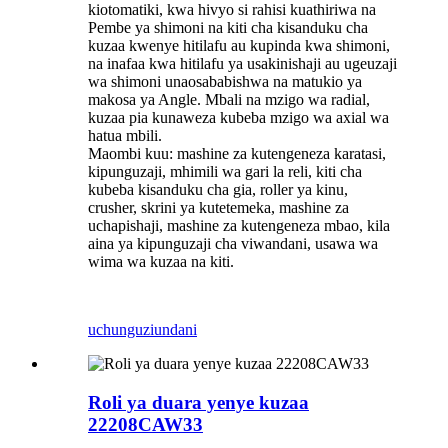
kiotomatiki, kwa hivyo si rahisi kuathiriwa na
Pembe ya shimoni na kiti cha kisanduku cha
kuzaa kwenye hitilafu au kupinda kwa shimoni,
na inafaa kwa hitilafu ya usakinishaji au ugeuzaji
wa shimoni unaosababishwa na matukio ya
makosa ya Angle. Mbali na mzigo wa radial,
kuzaa pia kunaweza kubeba mzigo wa axial wa
hatua mbili.
Maombi kuu: mashine za kutengeneza karatasi,
kipunguzaji, mhimili wa gari la reli, kiti cha
kubeba kisanduku cha gia, roller ya kinu,
crusher, skrini ya kutetemeka, mashine za
uchapishaji, mashine za kutengeneza mbao, kila
aina ya kipunguzaji cha viwandani, usawa wa
wima wa kuzaa na kiti.
uchunguzi
undani
Roli ya duara yenye kuzaa
22208CAW33