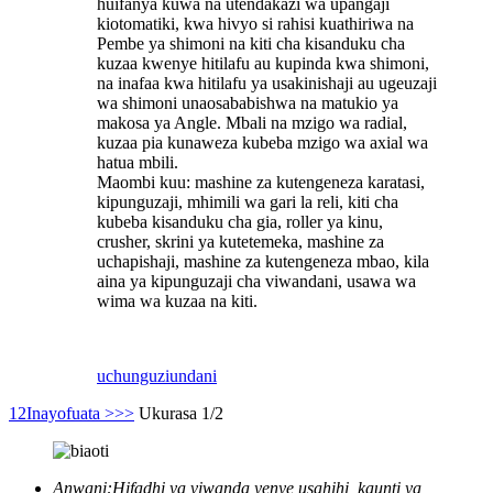
huifanya kuwa na utendakazi wa upangaji
kiotomatiki, kwa hivyo si rahisi kuathiriwa na
Pembe ya shimoni na kiti cha kisanduku cha
kuzaa kwenye hitilafu au kupinda kwa shimoni,
na inafaa kwa hitilafu ya usakinishaji au ugeuzaji
wa shimoni unaosababishwa na matukio ya
makosa ya Angle. Mbali na mzigo wa radial,
kuzaa pia kunaweza kubeba mzigo wa axial wa
hatua mbili.
Maombi kuu: mashine za kutengeneza karatasi,
kipunguzaji, mhimili wa gari la reli, kiti cha
kubeba kisanduku cha gia, roller ya kinu,
crusher, skrini ya kutetemeka, mashine za
uchapishaji, mashine za kutengeneza mbao, kila
aina ya kipunguzaji cha viwandani, usawa wa
wima wa kuzaa na kiti.
uchunguzi
undani
1
2
Inayofuata >
>>
Ukurasa 1/2
Anwani:
Hifadhi ya viwanda yenye usahihi, kaunti ya