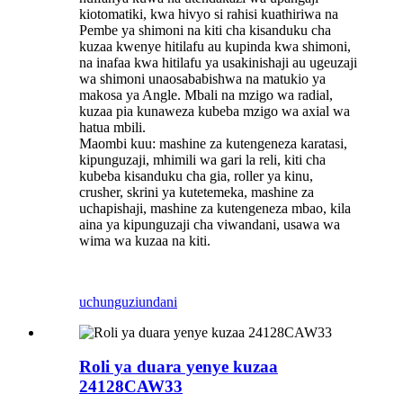
kiotomatiki, kwa hivyo si rahisi kuathiriwa na
Pembe ya shimoni na kiti cha kisanduku cha
kuzaa kwenye hitilafu au kupinda kwa shimoni,
na inafaa kwa hitilafu ya usakinishaji au ugeuzaji
wa shimoni unaosababishwa na matukio ya
makosa ya Angle. Mbali na mzigo wa radial,
kuzaa pia kunaweza kubeba mzigo wa axial wa
hatua mbili.
Maombi kuu: mashine za kutengeneza karatasi,
kipunguzaji, mhimili wa gari la reli, kiti cha
kubeba kisanduku cha gia, roller ya kinu,
crusher, skrini ya kutetemeka, mashine za
uchapishaji, mashine za kutengeneza mbao, kila
aina ya kipunguzaji cha viwandani, usawa wa
wima wa kuzaa na kiti.
uchunguzi
undani
Roli ya duara yenye kuzaa
24128CAW33