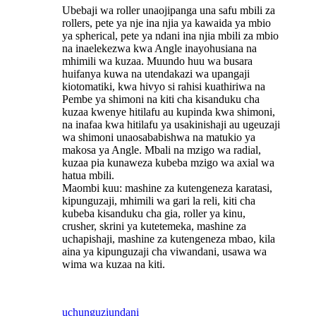
Ubebaji wa roller unaojipanga una safu mbili za
rollers, pete ya nje ina njia ya kawaida ya mbio
ya spherical, pete ya ndani ina njia mbili za mbio
na inaelekezwa kwa Angle inayohusiana na
mhimili wa kuzaa. Muundo huu wa busara
huifanya kuwa na utendakazi wa upangaji
kiotomatiki, kwa hivyo si rahisi kuathiriwa na
Pembe ya shimoni na kiti cha kisanduku cha
kuzaa kwenye hitilafu au kupinda kwa shimoni,
na inafaa kwa hitilafu ya usakinishaji au ugeuzaji
wa shimoni unaosababishwa na matukio ya
makosa ya Angle. Mbali na mzigo wa radial,
kuzaa pia kunaweza kubeba mzigo wa axial wa
hatua mbili.
Maombi kuu: mashine za kutengeneza karatasi,
kipunguzaji, mhimili wa gari la reli, kiti cha
kubeba kisanduku cha gia, roller ya kinu,
crusher, skrini ya kutetemeka, mashine za
uchapishaji, mashine za kutengeneza mbao, kila
aina ya kipunguzaji cha viwandani, usawa wa
wima wa kuzaa na kiti.
uchunguzi
undani