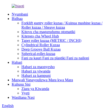
Nyumbani
Bidhaa
Forklift gantry roller kuzaa / Kuinua mashine kuzaa /
Roller kuzaa / Sheave kuzaa
Kitovu cha magurudumu otomatiki
Kitengo cha Wheel Hub
Taper roller kuzaa (METRIC / INCHI)
Cylindrical Roller Kuzaa
Deep Groove Ball Kuzaa
Spherical-roller-kuzaa
Fani za kauri Fani za plastiki Fani za nailoni
Habari
Habari za maonyesho
Habari za viwanda
Habari za kampuni
Maswali Yanayoulizwa Mara kwa Mara
Kuhusu Sisi
Ziara ya Kiwanda
Vyeti
Wasiliana Nasi
English