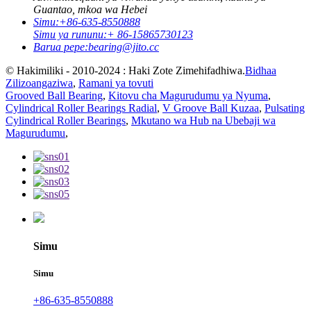
Guantao, mkoa wa Hebei
Simu:
+86-635-8550888
Simu ya rununu:
+ 86-15865730123
Barua pepe:
bearing@jito.cc
© Hakimiliki - 2010-2024 : Haki Zote Zimehifadhiwa.
Bidhaa
Zilizoangaziwa
,
Ramani ya tovuti
Grooved Ball Bearing
,
Kitovu cha Magurudumu ya Nyuma
,
Cylindrical Roller Bearings Radial
,
V Groove Ball Kuzaa
,
Pulsating
Cylindrical Roller Bearings
,
Mkutano wa Hub na Ubebaji wa
Magurudumu
,
Simu
Simu
+86-635-8550888