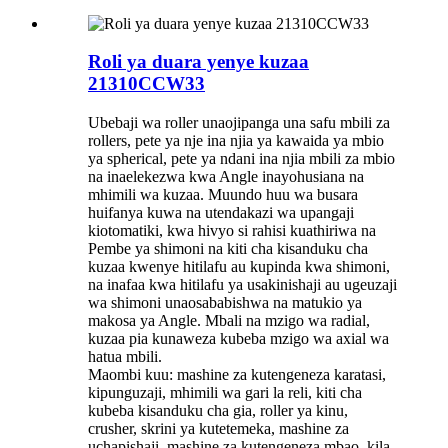
Roli ya duara yenye kuzaa
21310CCW33
Ubebaji wa roller unaojipanga una safu mbili za
rollers, pete ya nje ina njia ya kawaida ya mbio
ya spherical, pete ya ndani ina njia mbili za mbio
na inaelekezwa kwa Angle inayohusiana na
mhimili wa kuzaa. Muundo huu wa busara
huifanya kuwa na utendakazi wa upangaji
kiotomatiki, kwa hivyo si rahisi kuathiriwa na
Pembe ya shimoni na kiti cha kisanduku cha
kuzaa kwenye hitilafu au kupinda kwa shimoni,
na inafaa kwa hitilafu ya usakinishaji au ugeuzaji
wa shimoni unaosababishwa na matukio ya
makosa ya Angle. Mbali na mzigo wa radial,
kuzaa pia kunaweza kubeba mzigo wa axial wa
hatua mbili.
Maombi kuu: mashine za kutengeneza karatasi,
kipunguzaji, mhimili wa gari la reli, kiti cha
kubeba kisanduku cha gia, roller ya kinu,
crusher, skrini ya kutetemeka, mashine za
uchapishaji, mashine za kutengeneza mbao, kila