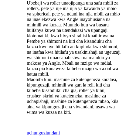
Ubebaji wa roller unaojipanga una safu mbili za
rollers, pete ya nje ina njia ya kawaida ya mbio
ya spherical, pete ya ndani ina njia mbili za mbio
na inaelekezwa kwa Angle inayohusiana na
mhimili wa kuzaa. Muundo huu wa busara
huifanya kuwa na utendakazi wa upangaji
kiotomatiki, kwa hivyo si rahisi kuathiriwa na
Pembe ya shimoni na kiti cha kisanduku cha
kuzaa kwenye hitilafu au kupinda kwa shimoni,
na inafaa kwa hitilafu ya usakinishaji au ugeuzaji
wa shimoni unaosababishwa na matukio ya
makosa ya Angle. Mbali na mzigo wa radial,
kuzaa pia kunaweza kubeba mzigo wa axial wa
hatua mbili.
Maombi kuu: mashine za kutengeneza karatasi,
kipunguzaji, mhimili wa gari la reli, kiti cha
kubeba kisanduku cha gia, roller ya kinu,
crusher, skrini ya kutetemeka, mashine za
uchapishaji, mashine za kutengeneza mbao, kila
aina ya kipunguzaji cha viwandani, usawa wa
wima wa kuzaa na kiti.
uchunguzi
undani