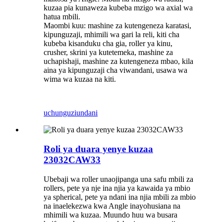
kuzaa pia kunaweza kubeba mzigo wa axial wa
hatua mbili.
Maombi kuu: mashine za kutengeneza karatasi,
kipunguzaji, mhimili wa gari la reli, kiti cha
kubeba kisanduku cha gia, roller ya kinu,
crusher, skrini ya kutetemeka, mashine za
uchapishaji, mashine za kutengeneza mbao, kila
aina ya kipunguzaji cha viwandani, usawa wa
wima wa kuzaa na kiti.
uchunguzi
undani
Roli ya duara yenye kuzaa
23032CAW33
Ubebaji wa roller unaojipanga una safu mbili za
rollers, pete ya nje ina njia ya kawaida ya mbio
ya spherical, pete ya ndani ina njia mbili za mbio
na inaelekezwa kwa Angle inayohusiana na
mhimili wa kuzaa. Muundo huu wa busara