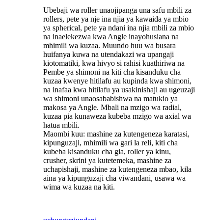
Ubebaji wa roller unaojipanga una safu mbili za
rollers, pete ya nje ina njia ya kawaida ya mbio
ya spherical, pete ya ndani ina njia mbili za mbio
na inaelekezwa kwa Angle inayohusiana na
mhimili wa kuzaa. Muundo huu wa busara
huifanya kuwa na utendakazi wa upangaji
kiotomatiki, kwa hivyo si rahisi kuathiriwa na
Pembe ya shimoni na kiti cha kisanduku cha
kuzaa kwenye hitilafu au kupinda kwa shimoni,
na inafaa kwa hitilafu ya usakinishaji au ugeuzaji
wa shimoni unaosababishwa na matukio ya
makosa ya Angle. Mbali na mzigo wa radial,
kuzaa pia kunaweza kubeba mzigo wa axial wa
hatua mbili.
Maombi kuu: mashine za kutengeneza karatasi,
kipunguzaji, mhimili wa gari la reli, kiti cha
kubeba kisanduku cha gia, roller ya kinu,
crusher, skrini ya kutetemeka, mashine za
uchapishaji, mashine za kutengeneza mbao, kila
aina ya kipunguzaji cha viwandani, usawa wa
wima wa kuzaa na kiti.